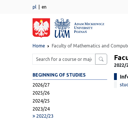
pl
en
Home
Faculty of Mathematics and Compute
Fac
Enter search phrase
2022/2
BEGINNING OF STUDIES
In
stud
2026/27
2025/26
2024/25
2023/24
2022/23