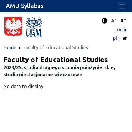
AMU Syllabus
-
+
Standard 
Stand
A
A
Enhanced c
Log in
pl
en
Home
Faculty of Educational Studies
Faculty of Educational Studies
2024/25, studia drugiego stopnia poinżynierskie,
studia niestacjonarne wieczorowe
No data to display