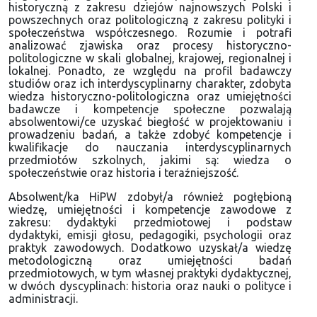
historyczną z zakresu dziejów najnowszych Polski i
powszechnych oraz politologiczną z zakresu polityki i
społeczeństwa współczesnego. Rozumie i potrafi
analizować zjawiska oraz procesy historyczno-
politologiczne w skali globalnej, krajowej, regionalnej i
lokalnej. Ponadto, ze względu na profil badawczy
studiów oraz ich interdyscyplinarny charakter, zdobyta
wiedza historyczno-politologiczna oraz umiejętności
badawcze i kompetencje społeczne pozwalają
absolwentowi/ce uzyskać biegłość w projektowaniu i
prowadzeniu badań, a także zdobyć kompetencje i
kwalifikacje do nauczania interdyscyplinarnych
przedmiotów szkolnych, jakimi są: wiedza o
społeczeństwie oraz historia i teraźniejszość.
Absolwent/ka HiPW zdobył/a również pogłębioną
wiedzę, umiejętności i kompetencje zawodowe z
zakresu: dydaktyki przedmiotowej i podstaw
dydaktyki, emisji głosu, pedagogiki, psychologii oraz
praktyk zawodowych. Dodatkowo uzyskał/a wiedzę
metodologiczną oraz umiejętności badań
przedmiotowych, w tym własnej praktyki dydaktycznej,
w dwóch dyscyplinach: historia oraz nauki o polityce i
administracji.