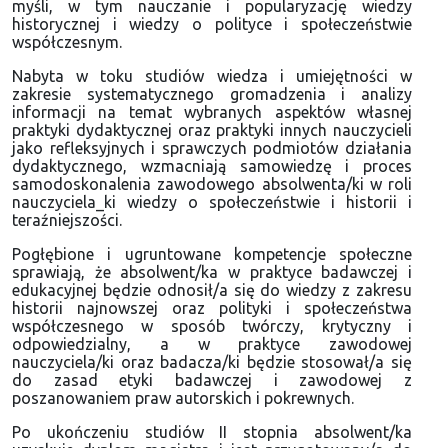
myśli, w tym nauczanie i popularyzację wiedzy
historycznej i wiedzy o polityce i społeczeństwie
współczesnym.
Nabyta w toku studiów wiedza i umiejętności w
zakresie systematycznego gromadzenia i analizy
informacji na temat wybranych aspektów własnej
praktyki dydaktycznej oraz praktyki innych nauczycieli
jako refleksyjnych i sprawczych podmiotów działania
dydaktycznego, wzmacniają samowiedzę i proces
samodoskonalenia zawodowego absolwenta/ki w roli
nauczyciela_ki wiedzy o społeczeństwie i historii i
teraźniejszości.
Pogłębione i ugruntowane kompetencje społeczne
sprawiają, że absolwent/ka w praktyce badawczej i
edukacyjnej będzie odnosił/a się do wiedzy z zakresu
historii najnowszej oraz polityki i społeczeństwa
współczesnego w sposób twórczy, krytyczny i
odpowiedzialny, a w praktyce zawodowej
nauczyciela/ki oraz badacza/ki będzie stosował/a się
do zasad etyki badawczej i zawodowej z
poszanowaniem praw autorskich i pokrewnych.
Po ukończeniu studiów II stopnia absolwent/ka