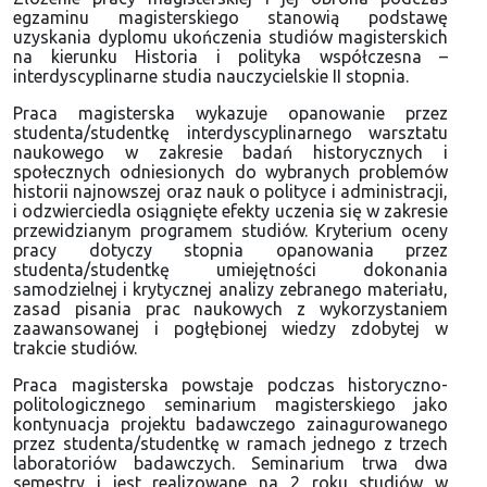
egzaminu magisterskiego stanowią podstawę
uzyskania dyplomu ukończenia studiów magisterskich
na kierunku Historia i polityka współczesna –
interdyscyplinarne studia nauczycielskie II stopnia.
Praca magisterska wykazuje opanowanie przez
studenta/studentkę interdyscyplinarnego warsztatu
naukowego w zakresie badań historycznych i
społecznych odniesionych do wybranych problemów
historii najnowszej oraz nauk o polityce i administracji,
i odzwierciedla osiągnięte efekty uczenia się w zakresie
przewidzianym programem studiów. Kryterium oceny
pracy dotyczy stopnia opanowania przez
studenta/studentkę umiejętności dokonania
samodzielnej i krytycznej analizy zebranego materiału,
zasad pisania prac naukowych z wykorzystaniem
zaawansowanej i pogłębionej wiedzy zdobytej w
trakcie studiów.
Praca magisterska powstaje podczas historyczno-
politologicznego seminarium magisterskiego jako
kontynuacja projektu badawczego zainagurowanego
przez studenta/studentkę w ramach jednego z trzech
laboratoriów badawczych. Seminarium trwa dwa
semestry i jest realizowane na 2 roku studiów w