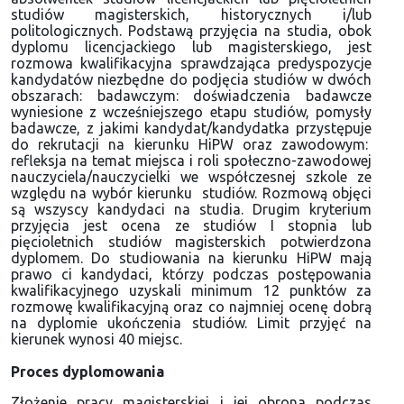
studiów magisterskich, historycznych i/lub
politologicznych. Podstawą przyjęcia na studia, obok
dyplomu licencjackiego lub magisterskiego, jest
rozmowa kwalifikacyjna sprawdzająca predyspozycje
kandydatów niezbędne do podjęcia studiów w dwóch
obszarach: badawczym: doświadczenia badawcze
wyniesione z wcześniejszego etapu studiów, pomysły
badawcze, z jakimi kandydat/kandydatka przystępuje
do rekrutacji na kierunku HiPW oraz zawodowym:
refleksja na temat miejsca i roli społeczno-zawodowej
nauczyciela/nauczycielki we współczesnej szkole ze
względu na wybór kierunku studiów. Rozmową objęci
są wszyscy kandydaci na studia. Drugim kryterium
przyjęcia jest ocena ze studiów I stopnia lub
pięcioletnich studiów magisterskich potwierdzona
dyplomem. Do studiowania na kierunku HiPW mają
prawo ci kandydaci, którzy podczas postępowania
kwalifikacyjnego uzyskali minimum 12 punktów za
rozmowę kwalifikacyjną oraz co najmniej ocenę dobrą
na dyplomie ukończenia studiów. Limit przyjęć na
kierunek wynosi 40 miejsc.
Proces dyplomowania
Złożenie pracy magisterskiej i jej obrona podczas