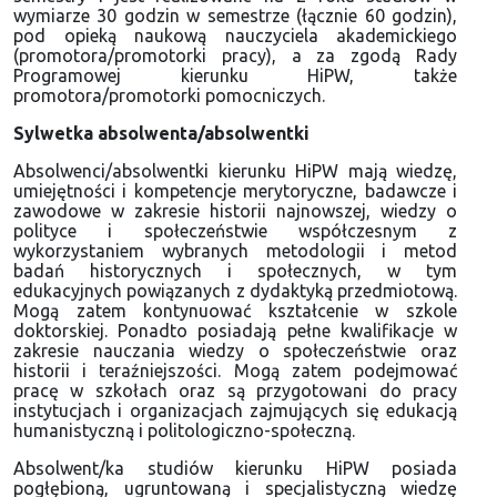
wymiarze 30 godzin w semestrze (łącznie 60 godzin),
pod opieką naukową nauczyciela akademickiego
(promotora/promotorki pracy), a za zgodą Rady
Programowej kierunku HiPW, także
promotora/promotorki pomocniczych.
Sylwetka absolwenta/absolwentki
Absolwenci/absolwentki kierunku HiPW mają wiedzę,
umiejętności i kompetencje merytoryczne, badawcze i
zawodowe w zakresie historii najnowszej, wiedzy o
polityce i społeczeństwie współczesnym z
wykorzystaniem wybranych metodologii i metod
badań historycznych i społecznych, w tym
edukacyjnych powiązanych z dydaktyką przedmiotową.
Mogą zatem kontynuować kształcenie w szkole
doktorskiej. Ponadto posiadają pełne kwalifikacje w
zakresie nauczania wiedzy o społeczeństwie oraz
historii i teraźniejszości. Mogą zatem podejmować
pracę w szkołach oraz są przygotowani do pracy
instytucjach i organizacjach zajmujących się edukacją
humanistyczną i politologiczno-społeczną.
Absolwent/ka studiów kierunku HiPW posiada
pogłębioną, ugruntowaną i specjalistyczną wiedzę