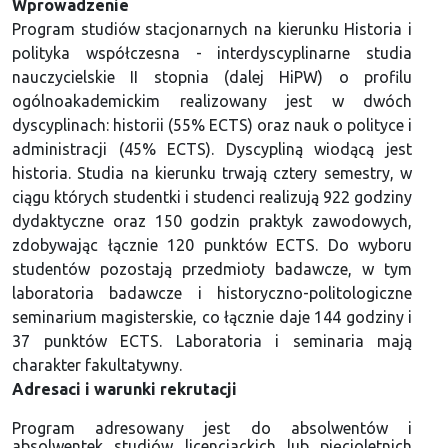
Wprowadzenie
Program studiów stacjonarnych na kierunku Historia i
polityka współczesna - interdyscyplinarne studia
nauczycielskie II stopnia (dalej HiPW) o profilu
ogólnoakademickim realizowany jest w dwóch
dyscyplinach: historii (55% ECTS) oraz nauk o polityce i
administracji (45% ECTS). Dyscypliną wiodącą jest
historia.
Studia na kierunku trwają cztery semestry, w
ciągu których studentki i studenci realizują 922 godziny
dydaktyczne oraz 150 godzin praktyk zawodowych,
zdobywając łącznie 120 punktów ECTS.
Do wyboru
studentów pozostają przedmioty badawcze, w tym
laboratoria badawcze i historyczno-politologiczne
seminarium magisterskie, co łącznie daje 144 godziny i
37 punktów ECTS. Laboratoria i seminaria mają
charakter fakultatywny.
Adresaci i warunki rekrutacji
Program adresowany jest do absolwentów i
absolwentek studiów licencjackich lub pięcioletnich