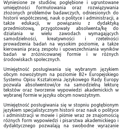
Wyniesione ze studiów, pogłębione i ugruntowane
umiejętności formułowania oraz rozwiązywania
złożonych problemów badawczych, odniesionych do
historii współczesnej, nauk o polityce i administracji, a
także edukacji, w powiązaniu z dydaktyką
przedmiotową, przygotowały absolwenta/kę do
działania w wielu zawodach wymagających
samodzielności, kreatywności i rzetelności
prowadzenia badań na wysokim poziomie, a także
kierowania pracą zespołu i upowszechniania wyników
badań w zróżnicowanej formie i w różnych
środowiskach społecznych.
Umiejętność posługiwania się wybranym językiem
obcym nowożytnym na poziomie B2+ Europejskiego
Systemu Opisu Kształcenia Językowego Rady Europy
pozwala absolwentowi/ce na samodzielną lekturę
tekstów oraz tworzenie wypowiedzi akademickich w
wybranej formie w języku obcym nowożytnym.
Umiejętność posługiwania się w stopniu pogłębionym
językiem specjalistycznym historii oraz nauk o polityce
i administracji w mowie i piśmie wraz ze znajomością
różnych form wypowiedzi i pisarstwa akademickiego i
dydaktycznego pozwalają na swobodne wyrażanie