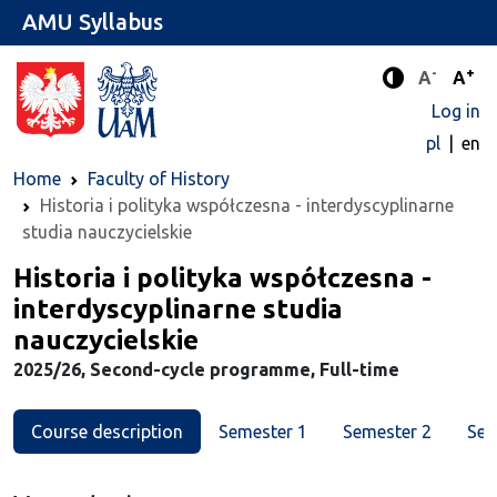
AMU Syllabus
-
+
Standard 
Stand
A
A
Enhanced c
Log in
pl
en
Home
Faculty of History
Historia i polityka współczesna - interdyscyplinarne
studia nauczycielskie
Major
Historia i polityka współczesna -
interdyscyplinarne studia
nauczycielskie
2025/26, Second-cycle programme, Full-time
Course description
Semester 1
Semester 2
Sem