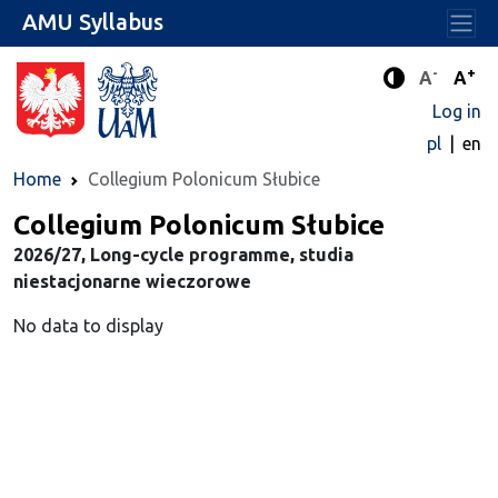
AMU Syllabus
-
+
Standard 
Stand
A
A
Enhanced c
Log in
pl
en
Home
Collegium Polonicum Słubice
Collegium Polonicum Słubice
2026/27, Long-cycle programme, studia
niestacjonarne wieczorowe
No data to display