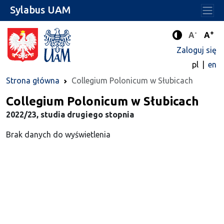
Sylabus UAM
-
+
Standard
Stan
A
A
Tryb zwięks
Zaloguj się
pl
en
Strona główna
Collegium Polonicum w Słubicach
Collegium Polonicum w Słubicach
2022/23, studia drugiego stopnia
Brak danych do wyświetlenia