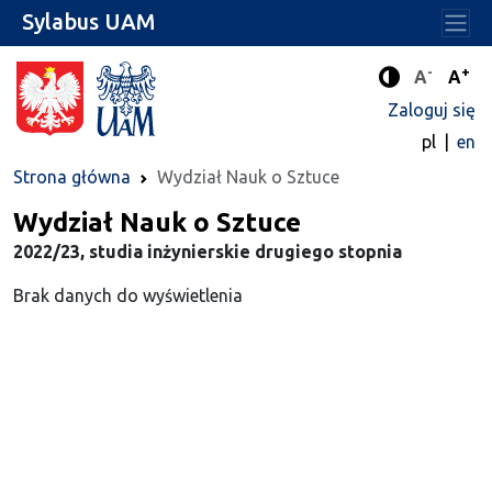
Sylabus UAM
-
+
Standard
Stan
A
A
Tryb zwięks
Zaloguj się
pl
en
Strona główna
Wydział Nauk o Sztuce
Wydział Nauk o Sztuce
2022/23, studia inżynierskie drugiego stopnia
Brak danych do wyświetlenia