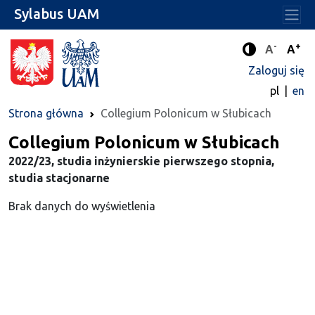
Sylabus UAM
-
+
Standard
Stan
A
A
Tryb zwięks
Zaloguj się
pl
en
Strona główna
Collegium Polonicum w Słubicach
Collegium Polonicum w Słubicach
2022/23, studia inżynierskie pierwszego stopnia,
studia stacjonarne
Brak danych do wyświetlenia