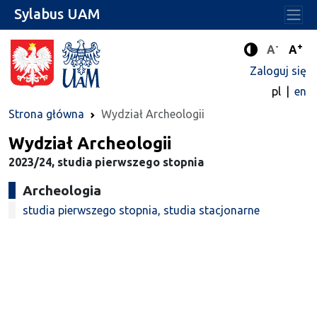
Sylabus UAM
-
+
Standard
Stan
A
A
Tryb zwięks
Zaloguj się
pl
en
Strona główna
Wydział Archeologii
Wydział Archeologii
2023/24, studia pierwszego stopnia
Archeologia
studia pierwszego stopnia, studia stacjonarne