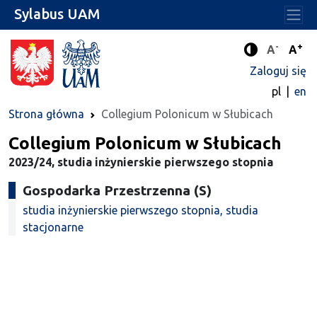
Sylabus UAM
-
+
Standard
Stan
A
A
Tryb zwięks
Zaloguj się
pl
en
Strona główna
Collegium Polonicum w Słubicach
Collegium Polonicum w Słubicach
2023/24, studia inżynierskie pierwszego stopnia
Gospodarka Przestrzenna (S)
studia inżynierskie pierwszego stopnia, studia
stacjonarne