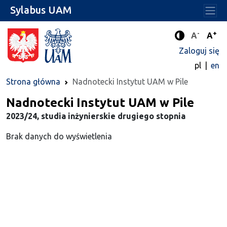
Sylabus UAM
-
+
Standard
Stan
A
A
Tryb zwięks
Zaloguj się
pl
en
Strona główna
Nadnotecki Instytut UAM w Pile
Nadnotecki Instytut UAM w Pile
2023/24, studia inżynierskie drugiego stopnia
Brak danych do wyświetlenia