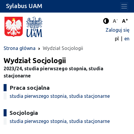
Sylabus UAM
-
+
Standard
Stan
A
A
Tryb zwięks
Zaloguj się
pl
en
Strona główna
Wydział Socjologii
Wydział Socjologii
2023/24, studia pierwszego stopnia, studia
stacjonarne
Praca socjalna
studia pierwszego stopnia, studia stacjonarne
Socjologia
studia pierwszego stopnia, studia stacjonarne