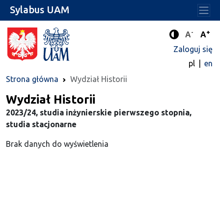
Sylabus UAM
-
+
Standard
Stan
A
A
Tryb zwięks
Zaloguj się
pl
en
Strona główna
Wydział Historii
Wydział Historii
2023/24, studia inżynierskie pierwszego stopnia,
studia stacjonarne
Brak danych do wyświetlenia