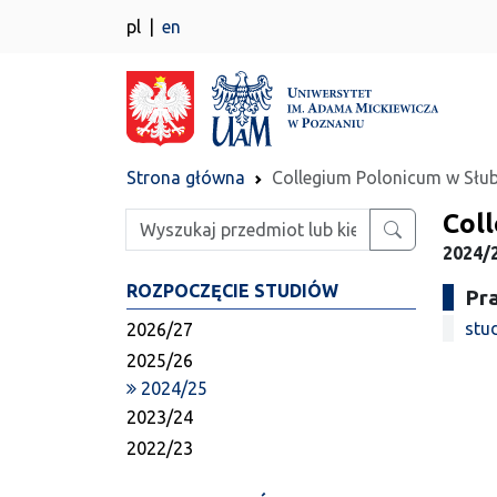
pl
en
Strona główna
Collegium Polonicum w Słu
Col
Wpisz szukaną frazę
2024/2
ROZPOCZĘCIE STUDIÓW
Pr
stud
2026/27
2025/26
2024/25
2023/24
2022/23