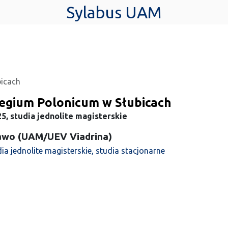
Sylabus UAM
bicach
legium Polonicum w Słubicach
5, studia jednolite magisterskie
awo (UAM/UEV Viadrina)
ia jednolite magisterskie, studia stacjonarne