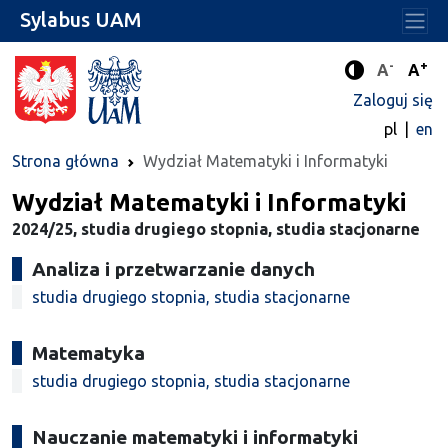
Sylabus UAM
-
+
Standard
Stan
A
A
Tryb zwięks
Zaloguj się
pl
en
Strona główna
Wydział Matematyki i Informatyki
Wydział Matematyki i Informatyki
2024/25, studia drugiego stopnia, studia stacjonarne
Analiza i przetwarzanie danych
studia drugiego stopnia, studia stacjonarne
Matematyka
studia drugiego stopnia, studia stacjonarne
Nauczanie matematyki i informatyki