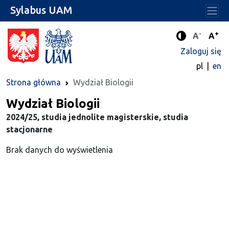
Sylabus UAM
-
+
Standard
Stan
A
A
Tryb zwięks
Zaloguj się
pl
en
Strona główna
Wydział Biologii
Wydział Biologii
2024/25, studia jednolite magisterskie, studia
stacjonarne
Brak danych do wyświetlenia