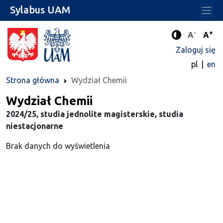
Sylabus UAM
-
+
Standard
Stan
A
A
Tryb zwięks
Zaloguj się
pl
en
Strona główna
Wydział Chemii
Wydział Chemii
2024/25, studia jednolite magisterskie, studia
niestacjonarne
Brak danych do wyświetlenia