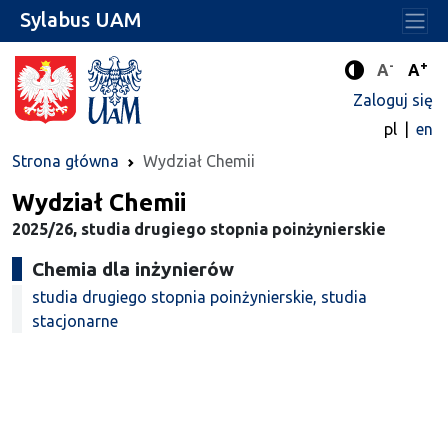
Sylabus UAM
-
+
Standard
Stan
A
A
Tryb zwięks
Zaloguj się
pl
en
Strona główna
Wydział Chemii
Wydział Chemii
2025/26, studia drugiego stopnia poinżynierskie
Chemia dla inżynierów
studia drugiego stopnia poinżynierskie, studia
stacjonarne