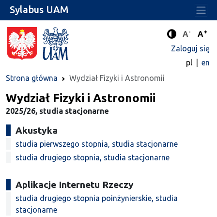
Sylabus UAM
-
+
Standard
Stan
A
A
Tryb zwięks
Zaloguj się
pl
en
Strona główna
Wydział Fizyki i Astronomii
Wydział Fizyki i Astronomii
2025/26, studia stacjonarne
Akustyka
studia pierwszego stopnia, studia stacjonarne
studia drugiego stopnia, studia stacjonarne
Aplikacje Internetu Rzeczy
studia drugiego stopnia poinżynierskie, studia
stacjonarne