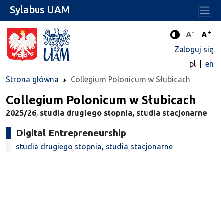
Sylabus UAM
-
+
Standard
Stan
A
A
Tryb zwięks
Zaloguj się
pl
en
Strona główna
Collegium Polonicum w Słubicach
Collegium Polonicum w Słubicach
2025/26, studia drugiego stopnia, studia stacjonarne
Digital Entrepreneurship
studia drugiego stopnia, studia stacjonarne