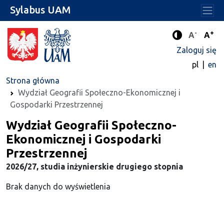
Sylabus UAM
-
+
Standard
Stan
A
A
Tryb zwięks
Zaloguj się
pl
en
Strona główna
Wydział Geografii Społeczno-Ekonomicznej i
Gospodarki Przestrzennej
Wydział Geografii Społeczno-
Ekonomicznej i Gospodarki
Przestrzennej
2026/27, studia inżynierskie drugiego stopnia
Brak danych do wyświetlenia