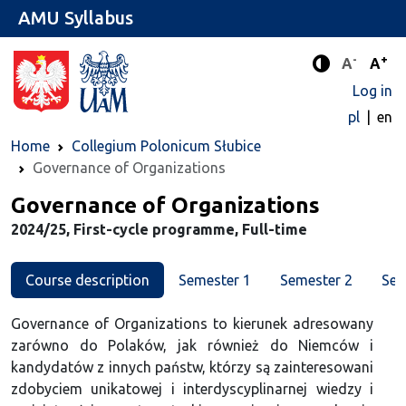
AMU Syllabus
-
+
Standard 
Stand
A
A
Enhanced c
Log in
pl
en
Home
Collegium Polonicum Słubice
Governance of Organizations
Major
Governance of Organizations
2024/25, First-cycle programme, Full-time
Course description
Semester 1
Semester 2
Sem
Governance of Organizations to kierunek adresowany
zarówno do Polaków, jak również do Niemców i
kandydatów z innych państw, którzy są zainteresowani
zdobyciem unikatowej i interdyscyplinarnej wiedzy i