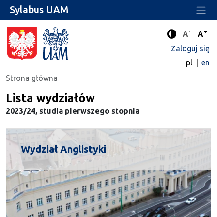
Sylabus UAM
-
+
Standard
Stan
A
A
Tryb zwięks
Zaloguj się
pl
en
Strona główna
Lista wydziałów
2023/24, studia pierwszego stopnia
Wydział Anglistyki