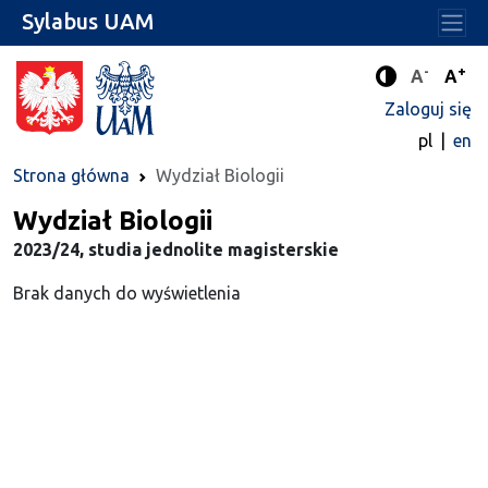
Sylabus UAM
-
+
Standard
Stan
A
A
Tryb zwięks
Zaloguj się
pl
en
Strona główna
Wydział Biologii
Wydział Biologii
2023/24, studia jednolite magisterskie
Brak danych do wyświetlenia