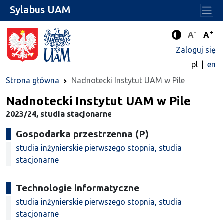
Sylabus UAM
-
+
Standard
Stan
A
A
Tryb zwięks
Zaloguj się
pl
en
Strona główna
Nadnotecki Instytut UAM w Pile
Nadnotecki Instytut UAM w Pile
2023/24, studia stacjonarne
Gospodarka przestrzenna (P)
studia inżynierskie pierwszego stopnia, studia
stacjonarne
Technologie informatyczne
studia inżynierskie pierwszego stopnia, studia
stacjonarne