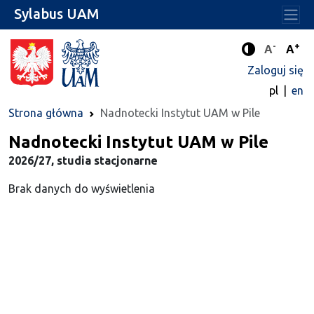
Sylabus UAM
-
+
Standard
Stan
A
A
Tryb zwięks
Zaloguj się
pl
en
Strona główna
Nadnotecki Instytut UAM w Pile
Nadnotecki Instytut UAM w Pile
2026/27, studia stacjonarne
Brak danych do wyświetlenia