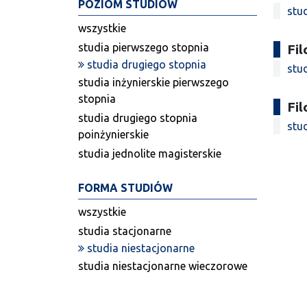
POZIOM STUDIÓW
stu
wszystkie
studia pierwszego stopnia
Fil
studia drugiego stopnia
stu
studia inżynierskie pierwszego
stopnia
Fi
studia drugiego stopnia
stu
poinżynierskie
studia jednolite magisterskie
FORMA STUDIÓW
wszystkie
studia stacjonarne
studia niestacjonarne
studia niestacjonarne wieczorowe