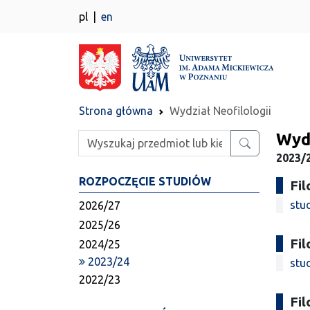
pl
en
Strona główna
Wydział Neofilologii
Wydz
Wpisz szukaną frazę
2023/2
ROZPOCZĘCIE STUDIÓW
Fil
stu
2026/27
2025/26
Fi
2024/25
2023/24
stu
2022/23
Fil