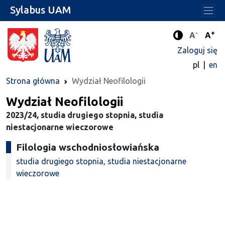
Sylabus UAM
-
+
Standard
Stan
A
A
Tryb zwięks
Zaloguj się
pl
en
Strona główna
Wydział Neofilologii
Wydział Neofilologii
2023/24, studia drugiego stopnia, studia
niestacjonarne wieczorowe
Filologia wschodniosłowiańska
studia drugiego stopnia, studia niestacjonarne
wieczorowe