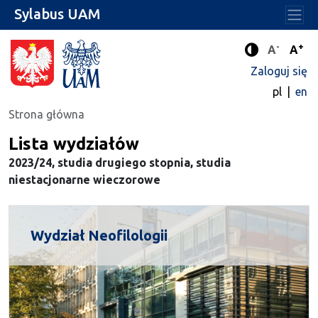
Sylabus UAM
-
+
Standard
Stan
A
A
Tryb zwięks
Zaloguj się
pl
en
Strona główna
Lista wydziałów
2023/24, studia drugiego stopnia, studia
niestacjonarne wieczorowe
Wydział Neofilologii