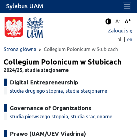
Sylabus UAM
-
+
Standard
Stan
A
A
Tryb zwięks
Zaloguj się
pl
en
Strona główna
Collegium Polonicum w Słubicach
Collegium Polonicum w Słubicach
2024/25, studia stacjonarne
Digital Entrepreneurship
studia drugiego stopnia, studia stacjonarne
Governance of Organizations
studia pierwszego stopnia, studia stacjonarne
Prawo (UAM/UEV Viadrina)