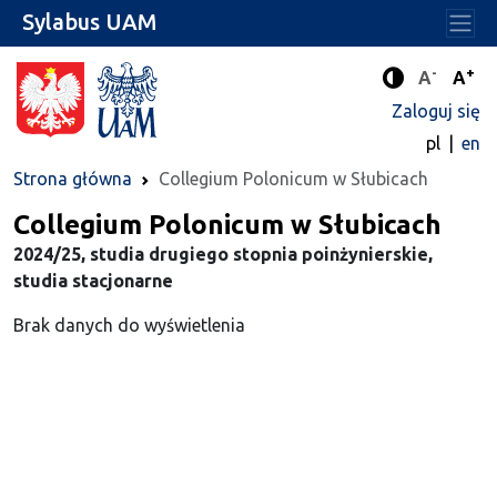
Sylabus UAM
-
+
Standard
Stan
A
A
Tryb zwięks
Zaloguj się
pl
en
Strona główna
Collegium Polonicum w Słubicach
Collegium Polonicum w Słubicach
2024/25, studia drugiego stopnia poinżynierskie,
studia stacjonarne
Brak danych do wyświetlenia