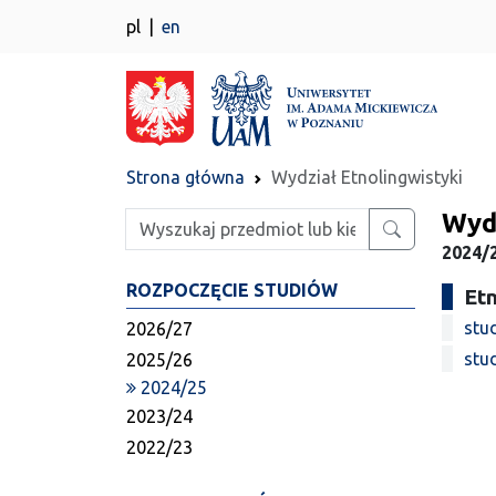
pl
en
Strona główna
Wydział Etnolingwistyki
Wydz
Wpisz szukaną frazę
2024/2
ROZPOCZĘCIE STUDIÓW
Et
stu
2026/27
stu
2025/26
2024/25
2023/24
2022/23