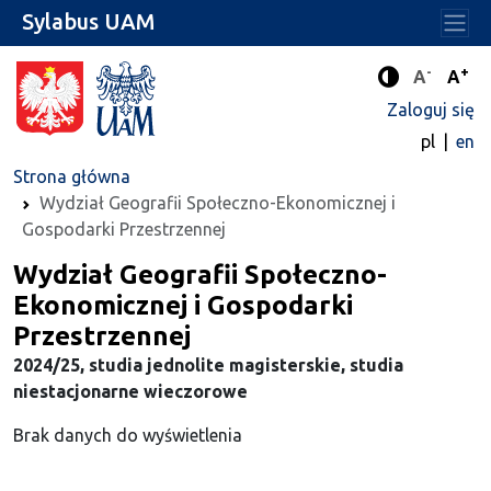
Sylabus UAM
-
+
Standard
Stan
A
A
Tryb zwięks
Zaloguj się
pl
en
Strona główna
Wydział Geografii Społeczno-Ekonomicznej i
Gospodarki Przestrzennej
Wydział Geografii Społeczno-
Ekonomicznej i Gospodarki
Przestrzennej
2024/25, studia jednolite magisterskie, studia
niestacjonarne wieczorowe
Brak danych do wyświetlenia