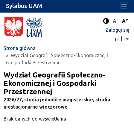
Sylabus UAM
-
+
Standard
Stan
A
A
Tryb zwięks
Zaloguj się
pl
en
Strona główna
Wydział Geografii Społeczno-Ekonomicznej i
Gospodarki Przestrzennej
Wydział Geografii Społeczno-
Ekonomicznej i Gospodarki
Przestrzennej
2026/27, studia jednolite magisterskie, studia
niestacjonarne wieczorowe
Brak danych do wyświetlenia