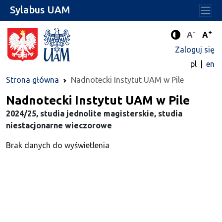
Sylabus UAM
-
+
Standard
Stan
A
A
Tryb zwięks
Zaloguj się
pl
en
Strona główna
Nadnotecki Instytut UAM w Pile
Nadnotecki Instytut UAM w Pile
2024/25, studia jednolite magisterskie, studia
niestacjonarne wieczorowe
Brak danych do wyświetlenia