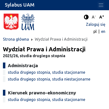
Sylabus UAM
-
+
Standard
Stan
A
A
Tryb zwięks
Zaloguj się
pl
en
Strona główna
Wydział Prawa i Administracji
Wydział Prawa i Administracji
2025/26, studia drugiego stopnia
Administracja
studia drugiego stopnia, studia stacjonarne
studia drugiego stopnia, studia niestacjonarne
Kierunek prawno-ekonomiczny
studia drugiego stopnia, studia stacjonarne