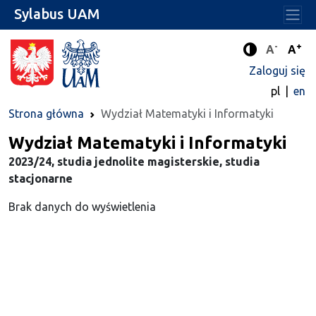
Sylabus UAM
-
+
Standard
Stan
A
A
Tryb zwięks
Zaloguj się
pl
en
Strona główna
Wydział Matematyki i Informatyki
Wydział Matematyki i Informatyki
2023/24, studia jednolite magisterskie, studia
stacjonarne
Brak danych do wyświetlenia